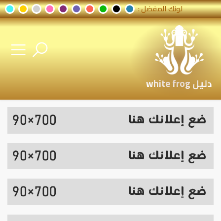
لونك المفضل :
دليل white frog