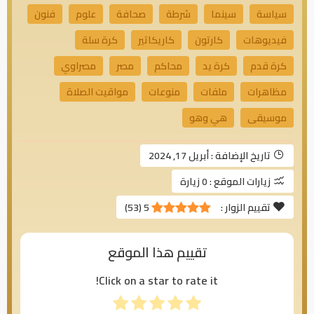
سياسة
سينما
شرطة
صحافة
علوم
فنون
فيديوهات
كارتون
كاريكاتير
كرة سلة
كرة قدم
كرة يد
محاكم
مصر
مصراوي
مظاهرات
ملفات
منوعات
مواقيت الصلاة
موسيقى
هي وهو
تاريخ الإضافة :
أبريل 17, 2024
زيارات الموقع :
0 زيارة
تقييم الزوار :
5
(
53
)
تقييم هذا الموقع
Click on a star to rate it!