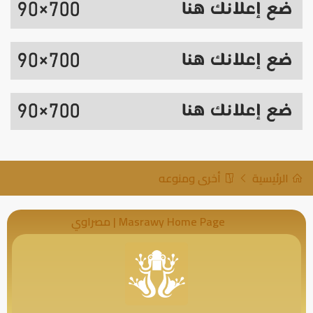
الرئيسية
أخرى ومنوعه
Masrawy Home Page | مصراوي