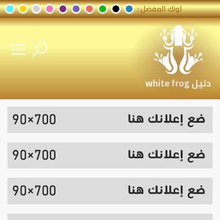
لونك المفضل :
دليل white frog