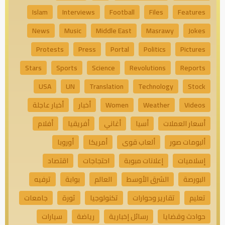
Islam
Interviews
Football
Files
Features
News
Music
Middle East
Masrawy
Jokes
Protests
Press
Portal
Politics
Pictures
Stars
Sports
Science
Revolutions
Reports
USA
UN
Translation
Technology
Stock
Videos
Weather
Women
أخبار
أخبار عاجلة
أسعار العملات
أسيا
أغاني
أفريقيا
أفلام
ألبومات صور
ألعاب قوى
أمريكا
أوروبا
إسلاميات
إعلانات مبوبة
احتجاجات
اقتصاد
البورصة
الشرق الأوسط
العالم
بوابة
ترفيه
تعليم
تقارير وحوارات
تكنولوجيا
ثورة
جامعات
حوادث وقضايا
رسائل إخبارية
رياضة
سيارات