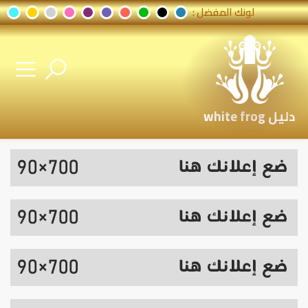
لونك المفضل :
دليل white frog