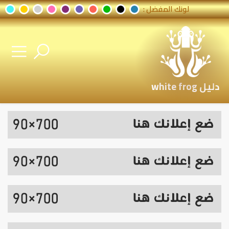
لونك المفضل :
دليل white frog