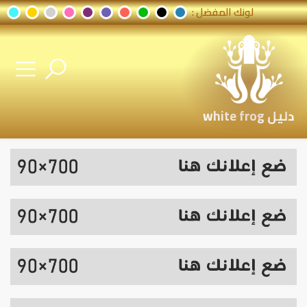
لونك المفضل :
دليل white frog