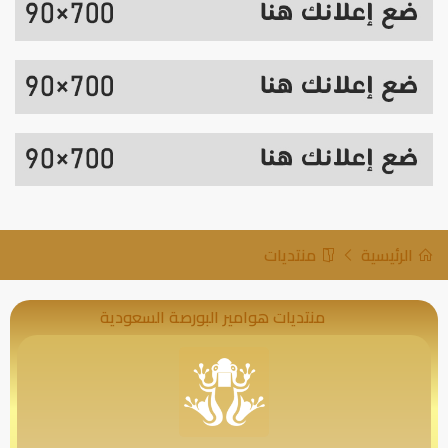
الرئيسية
منتديات
منتديات هوامير البورصة السعودية