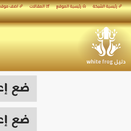
رئيسية الشبكة
رئيسية الموقع
المقالات
اضف موق
دليل white frog