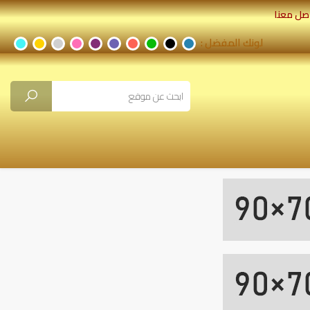
صل معنا
لونك المفضل :