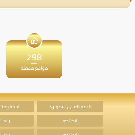
298
مواقع مفعلة
الدعم العربي التطويري
شبكة ومنتد
رابط نصي
رابط 
رابط نصي
رابط 