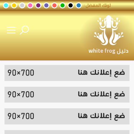
لونك المفضل :
دليل white frog