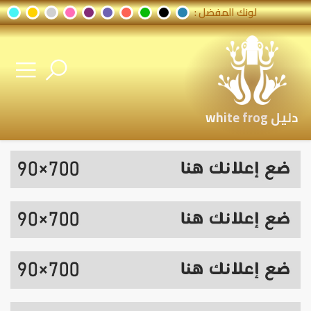
لونك المفضل :
دليل white frog