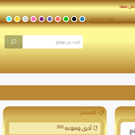
صل معنا
لونك المفضل :
الأقسام
(52)
أخرى ومنوعه
قع