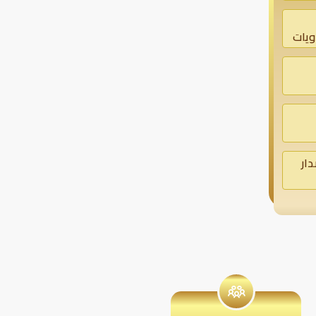
اويات
فة |
دار