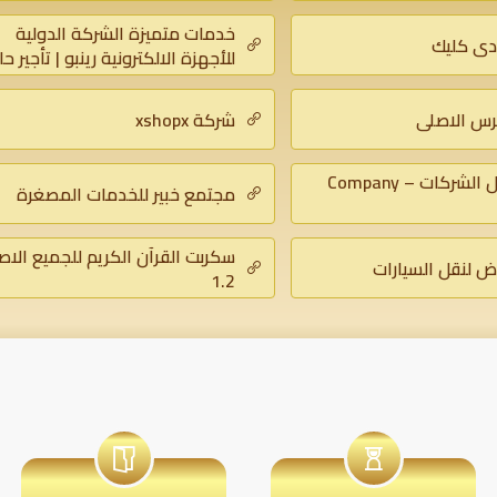
لكترونية
خدمات متميزة الشركة الدولية
دي كليك
للأجهزة الالكترونية رينبو | تأجير ح
| رقم فنى دش الرياض | شركة نظا
نقل عفش – بروتكتور
رس الاصلى
شركة xshopx
عمل بروفايل الشركات – Company
مجتمع خبير للخدمات المصغرة
سكربت القرآن الكريم للجميع الاص
ض لنقل السيارات
1.2