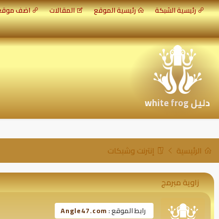
رئيسية الشبكة
رئيسية الموقع
المقالات
اضف موق
دليل white frog
الرئيسية
إنترنت وشبكات
زاوية مبرمج
رابط الموقع :
Angle47.com