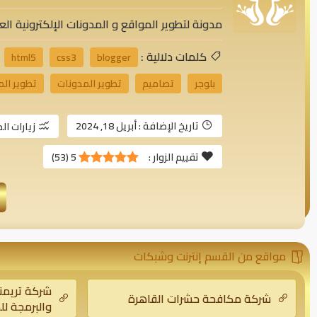
مدونة لتطوير المواقع و المدونات الإلكترونية العر
كلمات دلالية :
html5
css3
blogger
بلوجر
تصاميم
تطوير المدونات
تطوير ال
تاريخ الإضافة :
أبريل 18, 2024
زيارات ال
تقييم الزوار :
5
(
53
)
مواقع من القسم إنترنت وشبكات
شركة تريمن
شركة مكافحة حشرات القاهرة
والبرمجة لل