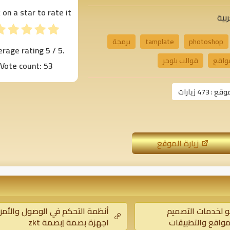
k on a star to rate it!
بية
photoshop
tamplate
برمجة
erage rating
5
/ 5.
مواقع
قوالب بلوجر
Vote count:
53
موقع :
473 زيارات
زيارة الموقع
و لخدمات التصميم
أنظمة التحكم في الوصول والأمن
مواقع والتطبيقات
اجهزة بصمة |بصمة zkt