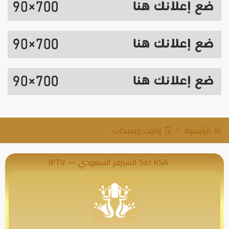
الرئيسية
إنترنت وشبكات
Sat KSA السيرفر السعودي — IPTV