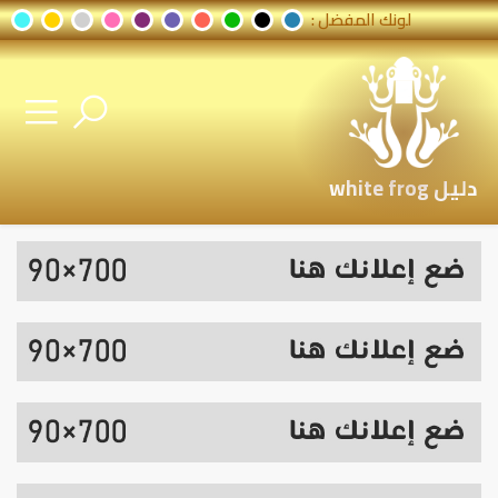
لونك المفضل :
دليل white frog