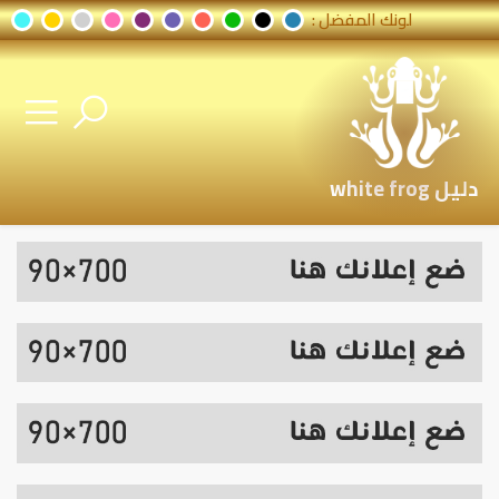
لونك المفضل :
دليل white frog