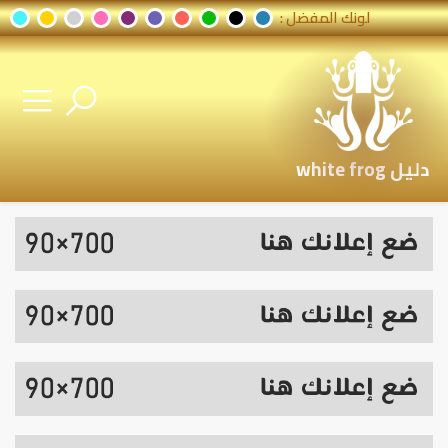
لونك المفضل :
دليل white frog