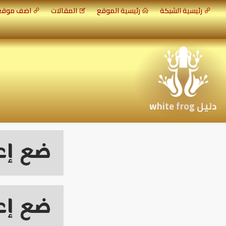
رئيسية الشبكة
رئيسية الموقع
المقالات
اضف موق
دليل white frog