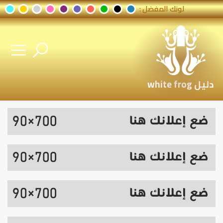
لونك المفضل :
دليل white frog