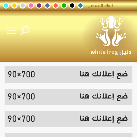
لونك المفضل :
دليل white frog