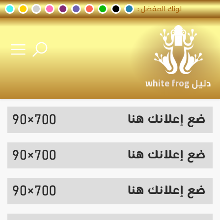
لونك المفضل :
دليل white frog