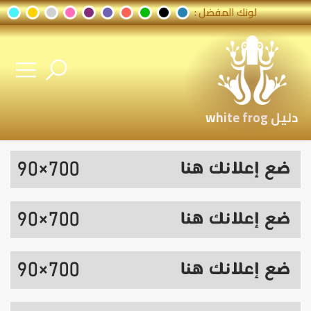
لونك المفضل :
دليل white frog