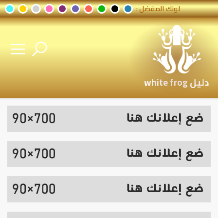
لونك المفضل :
دليل white frog