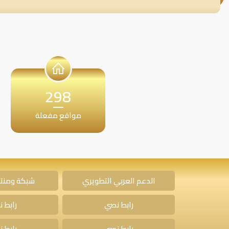
298
مواقع مفعلة
الدعم العربي التطويري
شبكة ومنتد
رابط نصي
رابط 
رابط نصي
رابط 