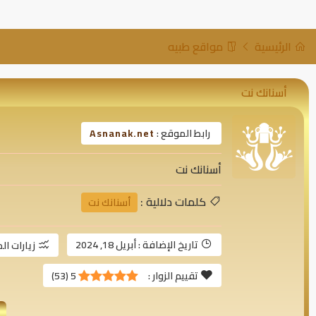
الرئيسية
مواقع طبيه
أسنانك نت
رابط الموقع :
Asnanak.net
أسنانك نت
كلمات دلالية :
أسنانك نت
تاريخ الإضافة :
أبريل 18, 2024
زيارات ال
تقييم الزوار :
5
(
53
)