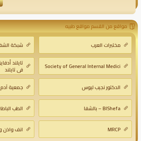
مواقع من القسم مواقع طبيه
مختبرات العرب
شبكة الشف
تايلند أدفاي
Society of General Internal Medici
في تايلند
الدكتور نجيب ليوس
جمعية آدم 
BlShefa – بالشفا
الطب الباطن
MRCP
انف واذن و