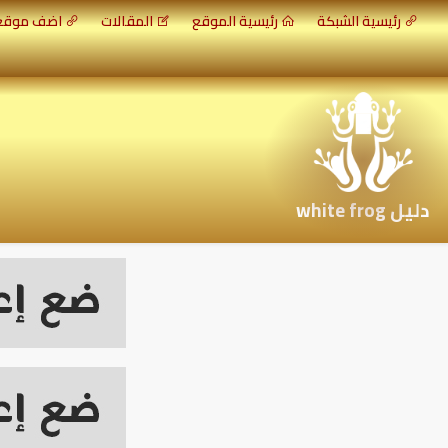
رئيسية الشبكة
رئيسية الموقع
المقالات
اضف موق
دليل white frog