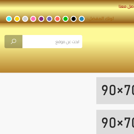
صل معنا
لونك المفضل :