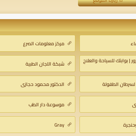
زيارة الموقع
اء
مركز معلومات الصرع
زور | بوابتك للسياحة والعلاج
شبكة اللجان الطبية
لسرطان الطفولة
الدكتور محمود حجازي
ي
موسوعة دار الطب
حنجرة
Gray